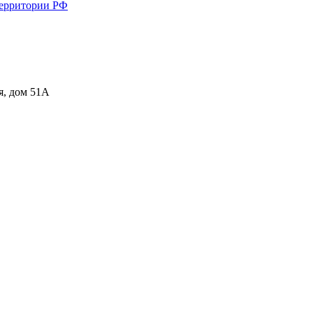
территории РФ
я, дом 51А