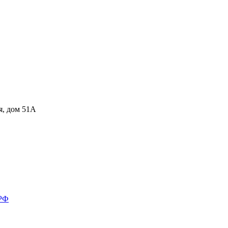
я, дом 51А
 РФ