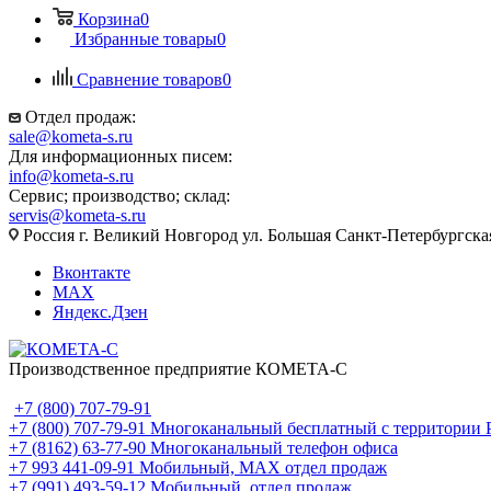
Корзина
0
Избранные товары
0
Сравнение товаров
0
Отдел продаж:
sale@kometa-s.ru
Для информационных писем:
info@kometa-s.ru
Сервис; производство; склад:
servis@kometa-s.ru
Россия г. Великий Новгород ул. Большая Санкт-Петербургска
Вконтакте
MAX
Яндекс.Дзен
Производственное предприятие КОМЕТА-С
+7 (800) 707-79-91
+7 (800) 707-79-91
Многоканальный бесплатный с территории
+7 (8162) 63-77-90
Многоканальный телефон офиса
+7 993 441-09-91
Мобильный, MAX отдел продаж
+7 (991) 493-59-12
Мобильный, отдел продаж