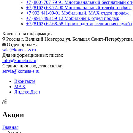
+7 (800) 707-79-91
Многоканальный бесплатный с 
+7 (8162) 63-77-90
Многоканальный телефон офиса
+7 993 441-09-91
Мобильный, MAX отдел продаж
+7 (991) 493-59-12
Мобильный, отдел продаж
+7 (8162) 62-68-58
Производство, сервисная служба
Контактная информация
Россия г. Великий Новгород ул. Большая Санкт-Петербургска
Отдел продаж:
sale@kometa-s.ru
Для информационных писем:
info@kometa-s.ru
Сервис; производство; склад:
servis@kometa-s.ru
Вконтакте
MAX
Яндекс.Дзен
Акции
Главная
—
Акции