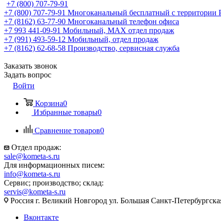
+7 (800) 707-79-91
+7 (800) 707-79-91
Многоканальный бесплатный с территории
+7 (8162) 63-77-90
Многоканальный телефон офиса
+7 993 441-09-91
Мобильный, MAX отдел продаж
+7 (991) 493-59-12
Мобильный, отдел продаж
+7 (8162) 62-68-58
Производство, сервисная служба
Заказать звонок
Задать вопрос
Войти
Корзина
0
Избранные товары
0
Сравнение товаров
0
Отдел продаж:
sale@kometa-s.ru
Для информационных писем:
info@kometa-s.ru
Сервис; производство; склад:
servis@kometa-s.ru
Россия г. Великий Новгород ул. Большая Санкт-Петербургска
Вконтакте