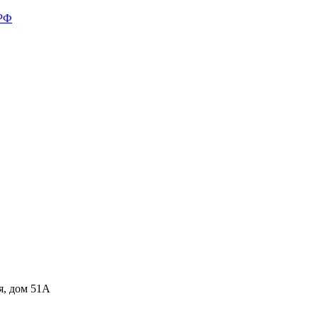
 РФ
я, дом 51А